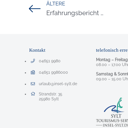
ÄLTERE
Titel für Beitrag
Erfahrungsbericht Fotoshooting Syltness Lounge
Kontakt
telefonisch erre
Montag – Freitag
04651 9980
Telefonnummer: 0 4 6 5 1 9 9 8 0
08.00 – 17.00 Uh
04651 9986000
Samstag & Sonnt
Faxnummer: 0 4 6 5 1 9 9 8 6 0 0 0
09.00 – 15.00 Uh
urlaub@insel-sylt.de
E-Mail Adresse: urlaub@insel-sylt.de
Adresse:
Strandstr. 35
, 2 5 9 8 0
25980
Sylt