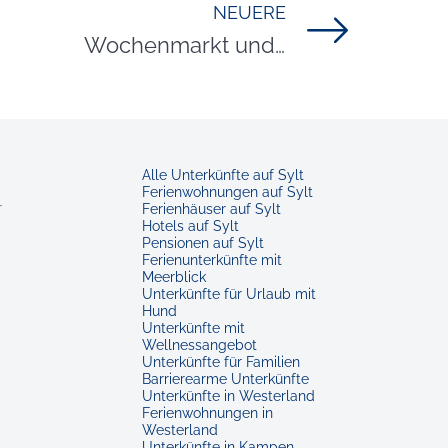
NEUERE
Titel für Beitrag
Wochenmarkt und Hofläden auf Sylt
Alle Unterkünfte auf Sylt
Ferienwohnungen auf Sylt
r
Ferienhäuser auf Sylt
Hotels auf Sylt
Pensionen auf Sylt
Ferienunterkünfte mit
Meerblick
Unterkünfte für Urlaub mit
Hund
Unterkünfte mit
Wellnessangebot
Unterkünfte für Familien
Barrierearme Unterkünfte
Unterkünfte in Westerland
Ferienwohnungen in
Westerland
Unterkünfte in Kampen