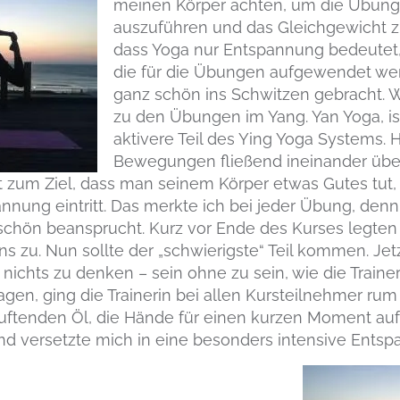
meinen Körper achten, um die Übun
auszuführen und das Gleichgewicht zu
dass Yoga nur Entspannung bedeutet, li
die für die Übungen aufgewendet we
ganz schön ins Schwitzen gebracht. 
zu den Übungen im Yang. Yan Yoga, i
aktivere Teil des Ying Yoga Systems. 
Bewegungen fließend ineinander über
at zum Ziel, dass man seinem Körper etwas Gutes tut,
nung eintritt. Das merkte ich bei jeder Übung, de
hön beansprucht. Kurz vor Ende des Kurses legten w
 zu. Nun sollte der „schwierigste“ Teil kommen. Jet
 nichts zu denken – sein ohne zu sein, wie die Traine
agen, ging die Trainerin bei allen Kursteilnehmer ru
uftenden Öl, die Hände für einen kurzen Moment auf 
 versetzte mich in eine besonders intensive Entsp