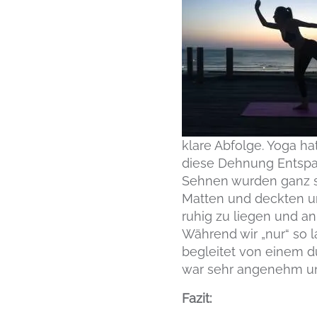
klare Abfolge. Yoga h
diese Dehnung Entspan
Sehnen wurden ganz sc
Matten und deckten uns
ruhig zu liegen und an
Während wir „nur“ so l
begleitet von einem d
war sehr angenehm und
Fazit: