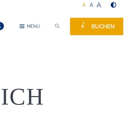
A
A
A
BUCHEN
SUCHEN
MENÜ
MELDUNGEN
DICH