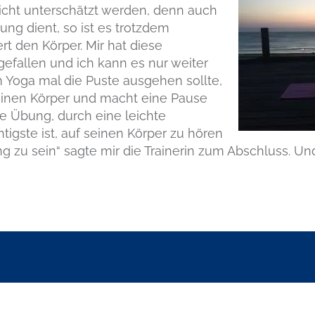
nicht unterschätzt werden, denn auch
ng dient, so ist es trotzdem
t den Körper. Mir hat diese
gefallen und ich kann es nur weiter
Yoga mal die Puste ausgehen sollte,
seinen Körper und macht eine Pause
die Übung, durch eine leichte
igste ist, auf seinen Körper zu hören
g zu sein“ sagte mir die Trainerin zum Abschluss. Und