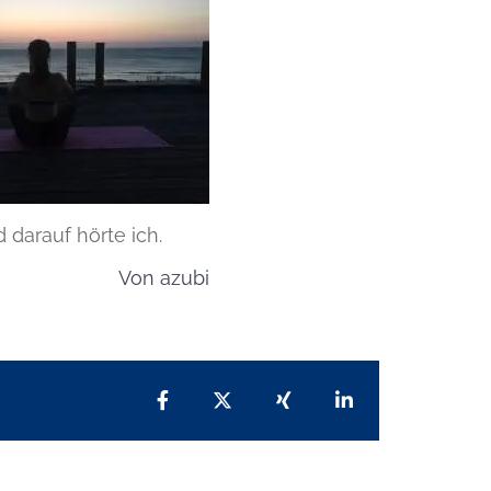
 darauf hörte ich.
Von
azubi
Teilen auf Facebook
Teilen auf X
Teilen auf Xing
Teilen auf Lin