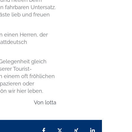
n fahrbaren Untersatz.
äste lieb und freuen
 einen Herren, der
lattdeutsch
Gelegenheit gleich
erer Tourist-
h einem oft fröhlichen
pazieren oder
ön wir hier leben.
Von
lotta
Teilen auf Facebook
Teilen auf X
Teilen auf Xing
Teilen auf Lin