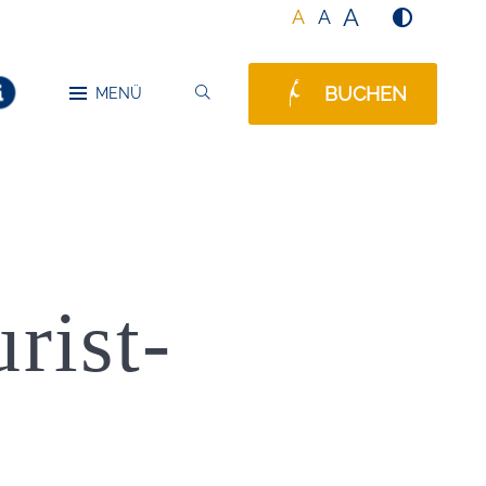
A
A
A
BUCHEN
SUCHEN
MENÜ
MELDUNGEN
rist-