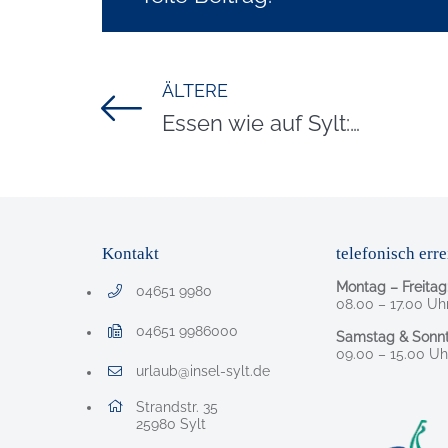
ÄLTERE
Titel für Beitrag
Essen wie auf Sylt: Friesentorte
Kontakt
telefonisch erre
Montag – Freitag
04651 9980
Telefonnummer: 0 4 6 5 1 9 9 8 0
08.00 – 17.00 Uh
04651 9986000
Samstag & Sonnt
Faxnummer: 0 4 6 5 1 9 9 8 6 0 0 0
09.00 – 15.00 Uh
urlaub@insel-sylt.de
E-Mail Adresse: urlaub@insel-sylt.de
Adresse:
Strandstr. 35
, 2 5 9 8 0
25980
Sylt