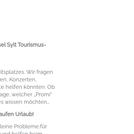
sel Sylt Tourismus-
splatzes. Wir fragen
en, Konzerten,
te helfen könnten. Ob
age, welcher „Promi“
les wissen möchten…
aufen Urlaub!
kleine Probleme,für
n und helfen beim