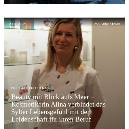
Veröffentlicht am:
23.10.2025
Von
Gritje Stöver
NEUIGKEITEN
ÜBER SYLT
Beauty mit Blick aufs Meer –
Kosmetikerin Alina verbindet das
Sylter Lebensgefühl mit der
Leidenschaft für ihren Beruf