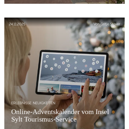
Veröffentlicht am:
24.11.2025
Von
Gritje Stöver
ERLEBNISSE
NEUIGKEITEN
Online-Adventskalender vom Insel
Sylt Tourismus-Service