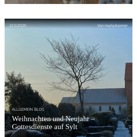
Veröffentlicht am:
12.11.2025
Von
marladuemer
ALLGEMEIN
BLOG
Weihnachten und Neujahr –
Gottesdienste auf Sylt