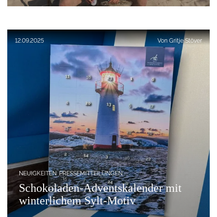
Ulrich Staudenmayer am Lister Ellenbogen
Veröffentlicht am:
12.09.2025
Von
Gritje Stöver
NEUIGKEITEN
PRESSEMITTEILUNGEN
Schokoladen-Adventskalender mit
winterlichem Sylt-Motiv