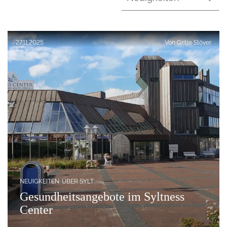
Veröffentlicht am:
27.11.2025
Von
Gritje Stöver
NEUIGKEITEN
ÜBER SYLT
Gesundheitsangebote im Syltness
Center