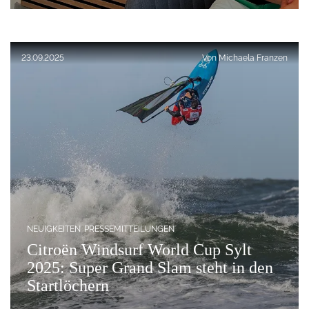
Veröffentlicht am:
23.09.2025
Von
Michaela Franzen
NEUIGKEITEN
PRESSEMITTEILUNGEN
Citroën Windsurf World Cup Sylt
2025: Super Grand Slam steht in den
Startlöchern