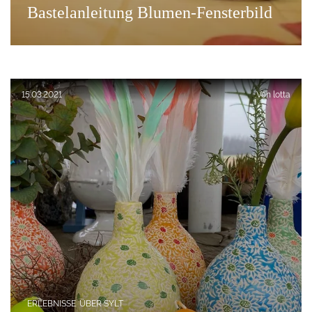
Bastelanleitung Blumen-Fensterbild
Veröffentlicht am:
15.03.2021
Von
lotta
ERLEBNISSE
ÜBER SYLT