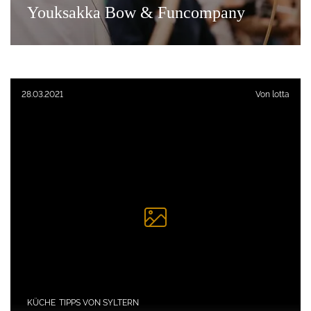
Youksakka Bow & Funcompany
Veröffentlicht am:
28.03.2021
Von
lotta
KÜCHE
TIPPS VON SYLTERN