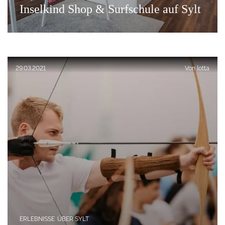
Inselkind Shop & Surfschule auf Sylt
Veröffentlicht am:
29.03.2021
Von
lotta
ERLEBNISSE
ÜBER SYLT