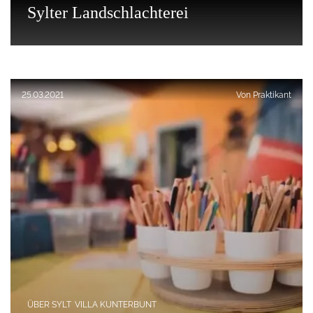
Sylter Landschlachterei
Veröffentlicht am:
25.03.2021
Von
Praktikant
ÜBER SYLT
VILLA KUNTERBUNT