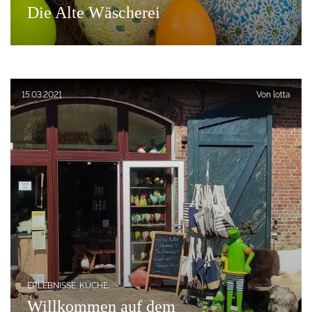
Die Alte Wäscherei
Alte Wäscherei
Veröffentlicht am:
15.03.2021
Von
lotta
ERLEBNISSE
KÜCHE
Willkommen auf dem