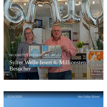
NEUIGKEITEN
PRESSEMITTEILUNGEN
Sylter Welle feiert 6. Millionsten
Besucher
Veröffentlicht am:
01.04.2025
Von
Gritje Stöver