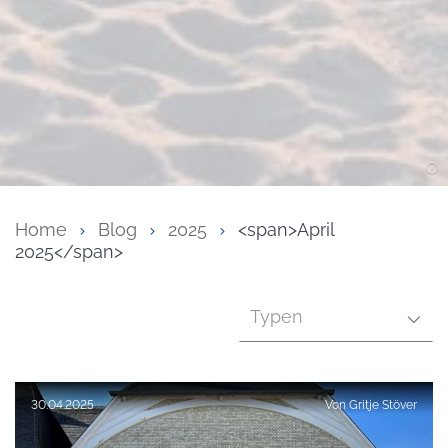
Home
Blog
2025
<span>April
2025</span>
Typen
Veröffentlicht am:
30.04.2025
Von
Gritje Stöver