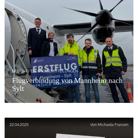
NEUIGKEITEN
PRESSEMITTEILUNGEN
Flugverbindung von Mannheim nach
Sylt
Veröffentlicht am:
22.04.2025
Von
Michaela Franzen