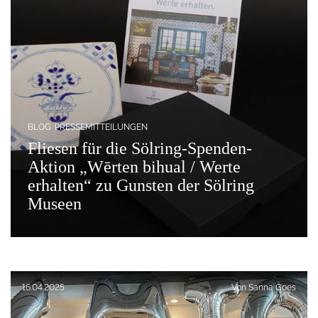
BLOG
PRESSEMITTEILUNGEN
Fliesen für die Sölring-Spenden-
Aktion „Wērten bihual / Werte
erhalten“ zu Gunsten der Sölring
Museen
Veröffentlicht am:
16.04.2025
Von
Sanna Goes