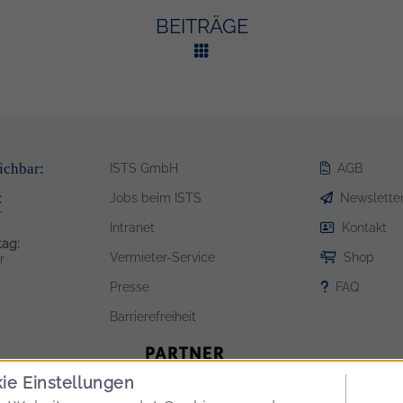
BEITRÄGE
ichbar:
ISTS GmbH
AGB
Jobs beim ISTS
Newslette
:
r
Intranet
Kontakt
ag:
Vermieter-Service
Shop
r
Presse
FAQ
Barrierefreiheit
ie Einstellungen