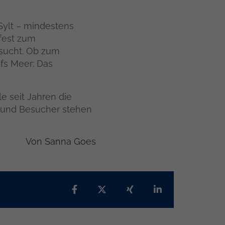
 Sylt – mindestens
 fest zum
sucht. Ob zum
fs Meer: Das
le seit Jahren die
n und Besucher stehen
Von
Sanna Goes
Teilen auf Facebook
Teilen auf X
Teilen auf Xing
Teilen auf Lin