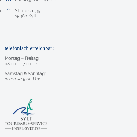
E-Mail Adresse: urlaub@insel-sylt.de
Adresse:
Strandstr. 35
, 2 5 9 8 0
25980
Sylt
telefonisch erreichbar:
Montag – Freitag:
08.00 – 17.00 Uhr
Samstag & Sonntag:
09.00 – 15.00 Uhr