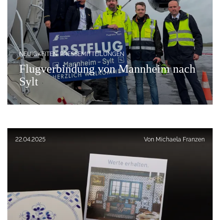
NEUIGKEITEN
PRESSEMITTEILUNGEN
Flugverbindung von Mannheim nach
Sylt
Veröffentlicht am:
22.04.2025
Von
Michaela Franzen