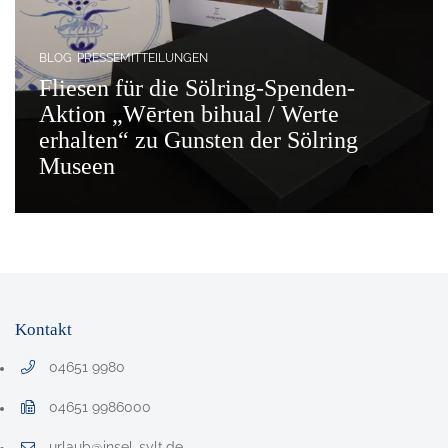
BLOG
PRESSEMITTEILUNGEN
Fliesen für die Sölring-Spenden-
Aktion „Wērten bihual / Werte
erhalten“ zu Gunsten der Sölring
Museen
Kontakt
04651 9980
Telefonnummer: 0 4 6 5 1 9 9 8 0
04651 9986000
Faxnummer: 0 4 6 5 1 9 9 8 6 0 0 0
urlaub@insel-sylt.de