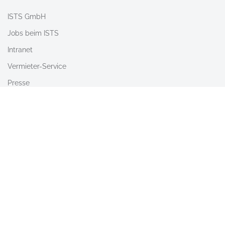
ISTS GmbH
Jobs beim ISTS
Intranet
Vermieter-Service
Presse
Nach Oben
Barrierefreiheit
AGB
Newsletter
Kontakt