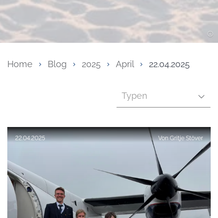
Home
Blog
2025
April
22.04.2025
Typen
Veröffentlicht am:
22.04.2025
Von
Gritje Stöver