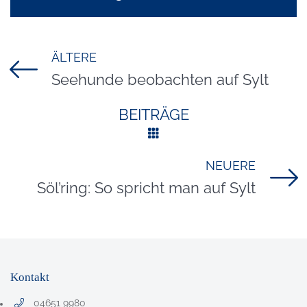
ÄLTERE
Titel für Beitrag
Seehunde beobachten auf Sylt
BEITRÄGE
NEUERE
Titel für Beitrag
Söl’ring: So spricht man auf Sylt
Kontakt
04651 9980