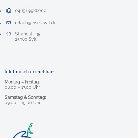
Telefonnummer: 0 4 6 5 1 9 9 8 0
04651 9986000
Faxnummer: 0 4 6 5 1 9 9 8 6 0 0 0
urlaub@insel-sylt.de
E-Mail Adresse: urlaub@insel-sylt.de
Adresse:
Strandstr. 35
, 2 5 9 8 0
25980
Sylt
telefonisch erreichbar:
Montag – Freitag:
08.00 – 17.00 Uhr
Samstag & Sonntag:
09.00 – 15.00 Uhr