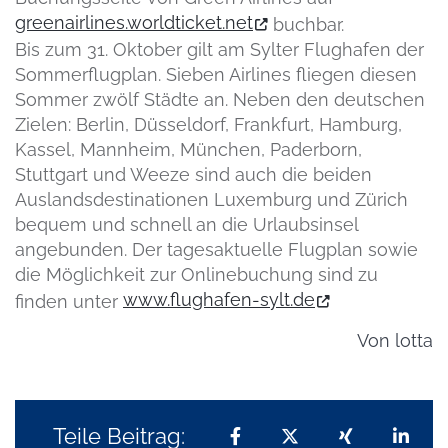
greenairlines.worldticket.net
buchbar.
Bis zum 31. Oktober gilt am Sylter Flughafen der
Sommerflugplan. Sieben Airlines fliegen diesen
Sommer zwölf Städte an. Neben den deutschen
Zielen: Berlin, Düsseldorf, Frankfurt, Hamburg,
Kassel, Mannheim, München, Paderborn,
Stuttgart und Weeze sind auch die beiden
Auslandsdestinationen Luxemburg und Zürich
bequem und schnell an die Urlaubsinsel
angebunden. Der tagesaktuelle Flugplan sowie
die Möglichkeit zur Onlinebuchung sind zu
www.flughafen-sylt.de
finden unter
Von
lotta
Teile Beitrag:
Teilen auf Facebook
Teilen auf X
Teilen auf 
Teil