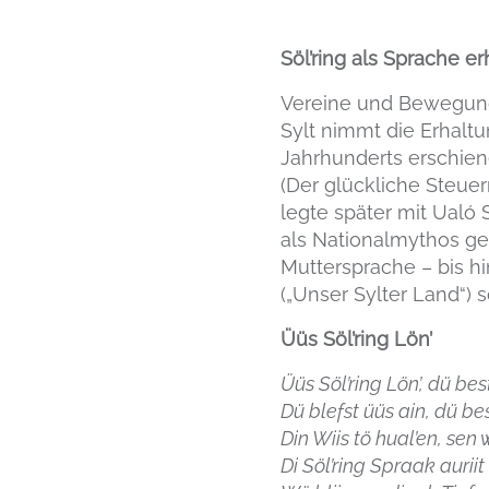
Söl’ring als Sprache er
Vereine und Bewegunge
Sylt nimmt die Erhaltu
Jahrhunderts erschienen
(Der glückliche Steue
legte später mit Ualó 
als Nationalmythos gel
Muttersprache – bis hi
(„Unser Sylter Land“) s
Üüs Söl’ring Lön’
Üüs Söl’ring Lön’, dü bes
Dü blefst üüs ain, dü be
Din Wiis tö hual’en, sen 
Di Söl’ring Spraak auriit