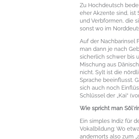
Zu Hochdeutsch bedeute
eher Akzente sind, ist 
und Verbformen, die s
sonst wo im Norddeuts
Auf der Nachbarinsel 
man dann je nach Gebi
sicherlich schwer bis
Mischung aus Dänisch,
nicht. Sylt ist die nö
Sprache beeinflusst. 
sich auch noch Einflü
Schlüssel der „Kai“ (v
Wie spricht man Söl´ri
Ein simples Indiz für 
Vokalbildung: Wo etwa a
andernorts also zum „a