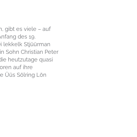
gibt es viele – auf
Anfang des 19.
 Di lekkelk Stjüürman
n Sohn Christian Peter
 die heutzutage quasi
oren auf ihre
ne Üüs Sölring Lön