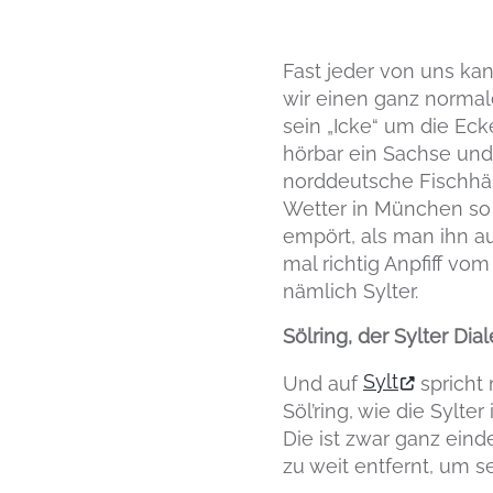
Fast jeder von uns kan
wir einen ganz normalen
sein „Icke“ um die Eck
hörbar ein Sachse und 
norddeutsche Fischhänd
Wetter in München so is
empört, als man ihn a
mal richtig Anpfiff vom
nämlich Sylter.
Sölring, der Sylter Dia
Sylt
Und auf
spricht 
Söl’ring, wie die Sylte
Die ist zwar ganz ein
zu weit entfernt, um se