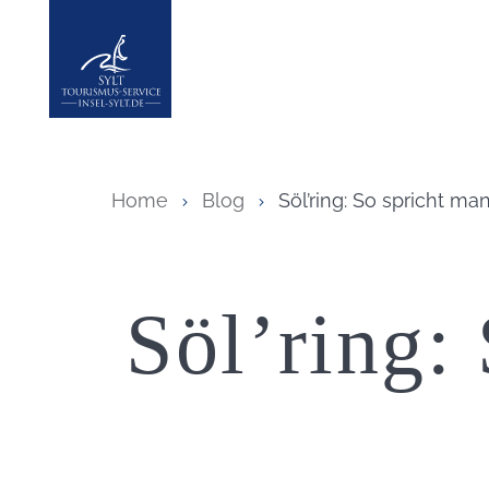
Insel Sylt
Home
Blog
Söl’ring: So spricht man
Söl’ring: