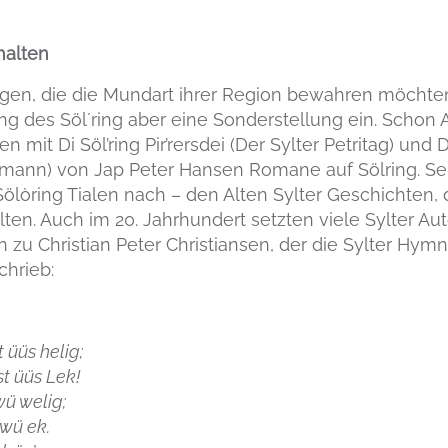
halten
n, die die Mundart ihrer Region bewahren möchten, 
ng des Söl´ring aber eine Sonderstellung ein. Schon 
 mit Di Söl’ring Pir’rersdei (Der Sylter Petritag) und
rmann) von Jap Peter Hansen Romane auf Sölring. Sei
Sölòring Tialen nach – den Alten Sylter Geschichten,
ten. Auch im 20. Jahrhundert setzten viele Sylter Aut
n zu Christian Peter Christiansen, der die Sylter Hym
chrieb:
t üüs helig;
st üüs Lek!
wü welig;
 wü ek.