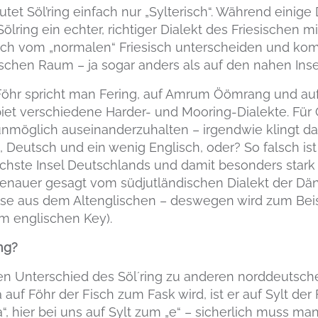
t Söl’ring einfach nur „Sylterisch“. Während einige 
Sölring ein echter, richtiger Dialekt des Friesischen 
ich vom „normalen“ Friesisch unterscheiden und komp
chen Raum – ja sogar anders als auf den nahen Inse
Föhr spricht man Fering, auf Amrum Öömrang und auf
et verschiedene Harder- und Mooring-Dialekte. Für G
 unmöglich auseinanderzuhalten – irgendwie klingt da
 Deutsch und ein wenig Englisch, oder? So falsch is
rdlichste Insel Deutschlands und damit besonders star
Genauer gesagt vom südjutländischen Dialekt der Dä
sse aus dem Altenglischen – deswegen wird zum Bei
om englischen Key).
ng?
den Unterschied des Söl´ring zu anderen norddeutsche
uf Föhr der Fisch zum Fask wird, ist er auf Sylt der F
“, hier bei uns auf Sylt zum „e“ – sicherlich muss ma