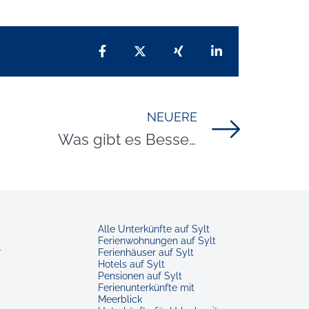
Teilen auf Facebook
Teilen auf X
Teilen auf Xing
Teilen auf Lin
NEUERE
Titel für Beitrag
Was gibt es Besseres als einen guten Crêpe mit Meerblick?
Alle Unterkünfte auf Sylt
Ferienwohnungen auf Sylt
r
Ferienhäuser auf Sylt
Hotels auf Sylt
Pensionen auf Sylt
Ferienunterkünfte mit
Meerblick