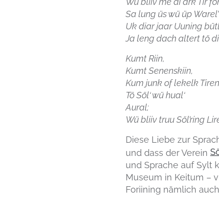
Wü bliiv me di ark Tir fo
Sa lung üs wü üp Warel’
Uk diar jaar Uuning bütl
Ja leng dach altert tö di
Kumt Riin,
Kumt Senenskiin,
Kum junk of lekelk Tiren
Tö Söl‘ wü hual‘
Aural;
Wü bliiv truu Söl’ring Lir
Diese Liebe zur Sprache
Sö
und dass der Verein
und Sprache auf Sylt 
Museum in Keitum – viel
Foriining nämlich auc