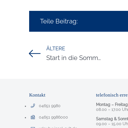
Teile Beitrag:
ÄLTERE
Titel für Beitrag
Start in die Sommersaison
Kontakt
telefonisch erre
Montag – Freitag
04651 9980
Telefonnummer: 0 4 6 5 1 9 9 8 0
08.00 – 17.00 Uh
04651 9986000
Samstag & Sonnt
Faxnummer: 0 4 6 5 1 9 9 8 6 0 0 0
09.00 – 15.00 Uh