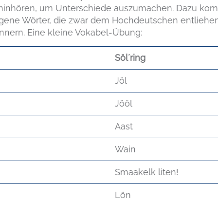
hinhören, um Unterschiede auszumachen. Dazu komm
eigene Wörter, die zwar dem Hochdeutschen entliehen
innern. Eine kleine Vokabel-Übung:
Söl´ring
Jöl
Jööl
Aast
Wain
Smaakelk liten!
Lön