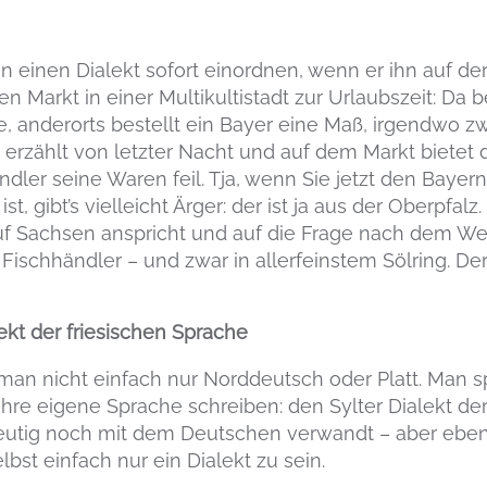
n einen Dialekt sofort einordnen, wenn er ihn auf d
 Markt in einer Multikultistadt zur Urlaubszeit: Da be
e, anderorts bestellt ein Bayer eine Maß, irgendwo zw
erzählt von letzter Nacht und auf dem Markt bietet 
ler seine Waren feil. Tja, wenn Sie jetzt den Bayern
t, gibt’s vielleicht Ärger: der ist ja aus der Oberpfalz
uf Sachsen anspricht und auf die Frage nach dem Wet
 Fischhändler – und zwar in allerfeinstem Sölring. Der
lekt der friesischen Sprache
man nicht einfach nur Norddeutsch oder Platt. Man sp
r ihre eigene Sprache schreiben: den Sylter Dialekt de
deutig noch mit dem Deutschen verwandt – aber ebe
lbst einfach nur ein Dialekt zu sein.