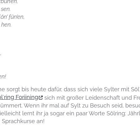
rbün’en,
 sen.
ön’ fün’en,
 hen.
,
en!
 sorgt bis heute dafür, dass sich viele Sylter mit Söl´
l´ring Foriining
sich mit großer Leidenschaft und 
kümmert. Wenn ihr mal auf Sylt zu Besuch seid, besuc
leicht lernt ihr ja sogar ein paar Worte Sölring: Jährl
h Sprachkurse an!