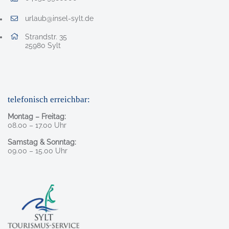
Faxnummer: 0 4 6 5 1 9 9 8 6 0 0 0
urlaub@insel-sylt.de
E-Mail Adresse: urlaub@insel-sylt.de
Adresse:
Strandstr. 35
, 2 5 9 8 0
25980
Sylt
telefonisch erreichbar:
Montag – Freitag:
08.00 – 17.00 Uhr
Samstag & Sonntag:
09.00 – 15.00 Uhr