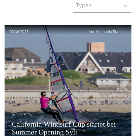
Typen
Veröffentlicht am:
03.06.2025
Von
Michaela Franzen
ALLGEMEIN
California Windsurf Cup startet bei
Summer Opening Sylt