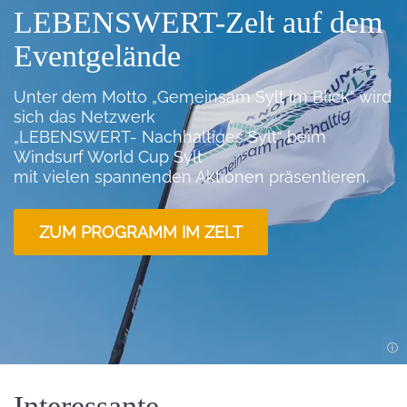
LEBENSWERT-Zelt auf dem
Eventgelände
Unter dem Motto „Gemeinsam Sylt im Blick“ wird
sich das Netzwerk
„LEBENSWERT- Nachhaltiges Sylt“ beim
Windsurf World Cup Sylt
mit vielen spannenden Aktionen präsentieren.
ZUM PROGRAMM IM ZELT
Einleitung
Interessante