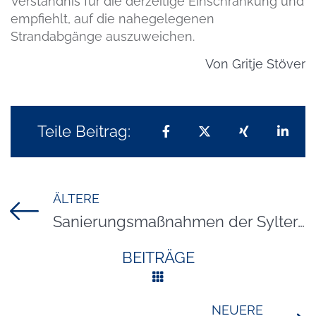
Verständnis für die derzeitige Einschränkung und
empfiehlt, auf die nahegelegenen
Strandabgänge auszuweichen.
Von
Gritje Stöver
Teile Beitrag:
Teilen auf Facebook
Teilen auf X
Teilen auf 
Teil
ÄLTERE
Titel für Beitrag
Sanierungsmaßnahmen der Sylter Welle
BEITRÄGE
NEUERE