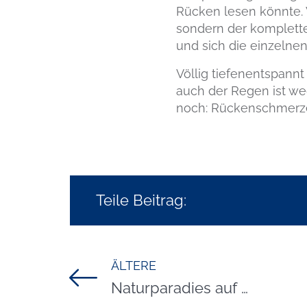
Rücken lesen könnte. 
sondern der komplett
und sich die einzelne
Völlig tiefenentspann
auch der Regen ist we
noch: Rückenschmerzen
Teile Beitrag:
ÄLTERE
Titel für Beitrag
Naturparadies auf Sylt: Der Ellenbogen