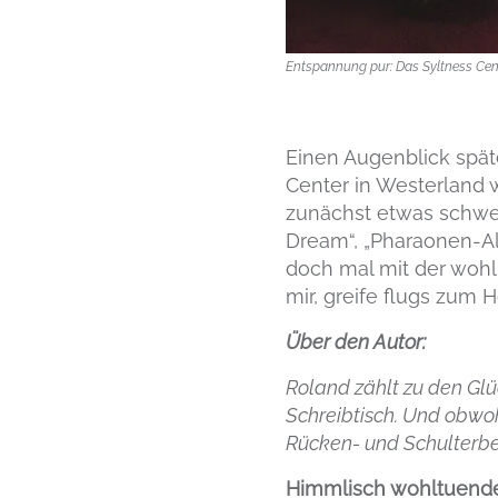
Entspannung pur: Das Syltness Cen
Einen Augenblick spä
Center in Westerland w
zunächst etwas schwer
Dream“, „Pharaonen-Al
doch mal mit der wohl
mir, greife flugs zum 
Über den Autor:
Roland zählt zu den Glüc
Schreibtisch. Und obwo
Rücken- und Schulterbe
Himmlisch wohltuend