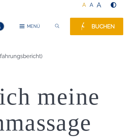
A
A
A
BUCHEN
SUCHEN
MENÜ
MELDUNGEN
fahrungsbericht)
ich meine
enmassage