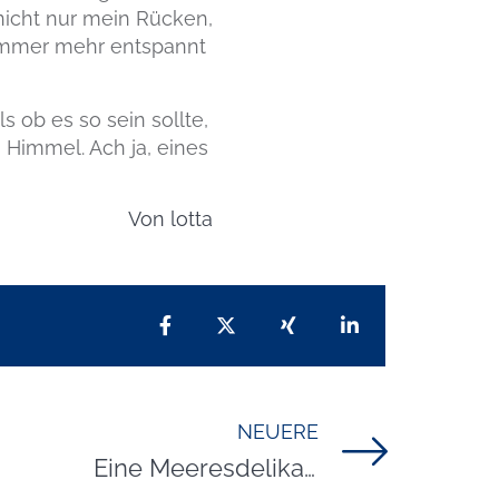
nicht nur mein Rücken,
immer mehr entspannt
s ob es so sein sollte,
Himmel. Ach ja, eines
Von
lotta
Teilen auf Facebook
Teilen auf X
Teilen auf Xing
Teilen auf Lin
NEUERE
Titel für Beitrag
Eine Meeresdelikatesse: Rezept für überbackene Austern