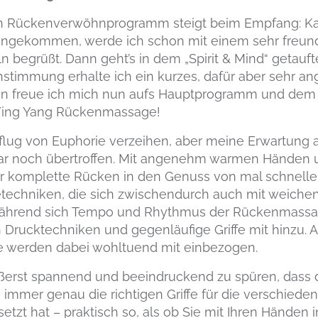
in Rückenverwöhnprogramm steigt beim Empfang: Kau
angekommen, werde ich schon mit einem sehr freun
 begrüßt. Dann geht’s in dem „Spirit & Mind“ getauf
instimmung erhalte ich ein kurzes, dafür aber sehr 
ßen freue ich mich nun aufs Hauptprogramm und dem
Ying Yang Rückenmassage!
ug von Euphorie verzeihen, aber meine Erwartung 
gar noch übertroffen. Mit angenehm warmen Händen
r komplette Rücken in den Genuss von mal schnell
echniken, die sich zwischendurch auch mit weichen
Während sich Tempo und Rhythmus der Rückenmass
rucktechniken und gegenläufige Griffe mit hinzu. 
e werden dabei wohltuend mit einbezogen.
äußerst spannend und beeindruckend zu spüren, dass 
immer genau die richtigen Griffe für die verschiede
tzt hat – praktisch so, als ob Sie mit Ihren Hände