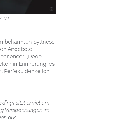
ssagen.
m bekannten Syltness
nten Angebote
perience“, „Deep
ken in Erinnerung, es
 Perfekt, denke ich
dingt sitzt er viel am
ßig Verspannungen im
ken aus.