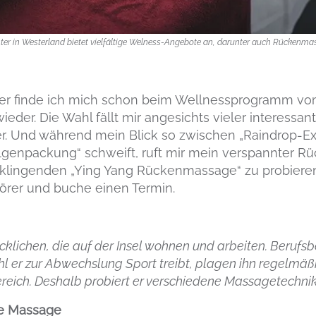
ter in Westerland bietet vielfältige Welness-Angebote an, darunter auch Rückenma
ter finde ich mich schon beim Wellnessprogramm vo
ieder. Die Wahl fällt mir angesichts vieler interessa
. Und während mein Blick so zwischen „Raindrop-Ex
genpackung“ schweift, ruft mir mein verspannter Rüc
klingenden „Ying Yang Rückenmassage“ zu probieren.
Hörer und buche einen Termin.
klichen, die auf der Insel wohnen und arbeiten. Berufsbe
hl er zur Abwechslung Sport treibt, plagen ihn regelmä
reich. Deshalb probiert er verschiedene Massagetechni
e Massage