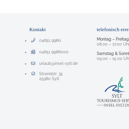
Kontakt
telefonisch erre
Montag – Freitag
04651 9980
Telefonnummer: 0 4 6 5 1 9 9 8 0
08.00 – 17.00 Uh
04651 9986000
Samstag & Sonnt
Faxnummer: 0 4 6 5 1 9 9 8 6 0 0 0
09.00 – 15.00 Uh
urlaub@insel-sylt.de
E-Mail Adresse: urlaub@insel-sylt.de
Adresse:
Strandstr. 35
, 2 5 9 8 0
25980
Sylt