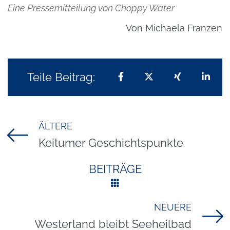
Eine Pressemitteilung von Choppy Water
Von
Michaela Franzen
Teile Beitrag:
Teilen auf Facebook
Teilen auf X
Teilen auf 
Teil
ÄLTERE
Titel für Beitrag
Keitumer Geschichtspunkte
BEITRÄGE
NEUERE
Titel für Beitrag
Westerland bleibt Seeheilbad