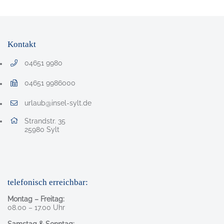
Kontakt
04651 9980
Telefonnummer: 0 4 6 5 1 9 9 8 0
04651 9986000
Faxnummer: 0 4 6 5 1 9 9 8 6 0 0 0
urlaub@insel-sylt.de
E-Mail Adresse: urlaub@insel-sylt.de
Adresse:
Strandstr. 35
, 2 5 9 8 0
25980
Sylt
telefonisch erreichbar:
Montag – Freitag:
08.00 – 17.00 Uhr