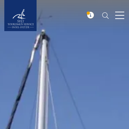
Suchen
Insel Sylt
MELDUNG