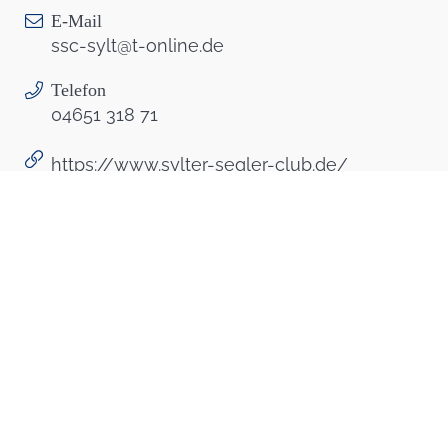
E-Mail
ssc-sylt@t-online.de
Telefon
04651 318 71
https://www.sylter-segler-club.de/
Nach Oben
Kontakt
04651 9980
Telefonnummer: 0 4 6 5 1 9 9 8 0
04651 9986000
Faxnummer: 0 4 6 5 1 9 9 8 6 0 0 0
urlaub@insel-sylt.de
E-Mail Adresse: urlaub@insel-sylt.de