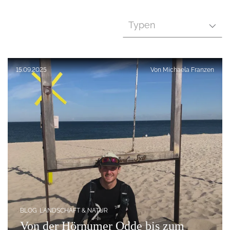
Typen
Veröffentlicht am:
15.09.2025
Von
Michaela Franzen
BLOG
LANDSCHAFT & NATUR
Von der Hörnumer Odde bis zum