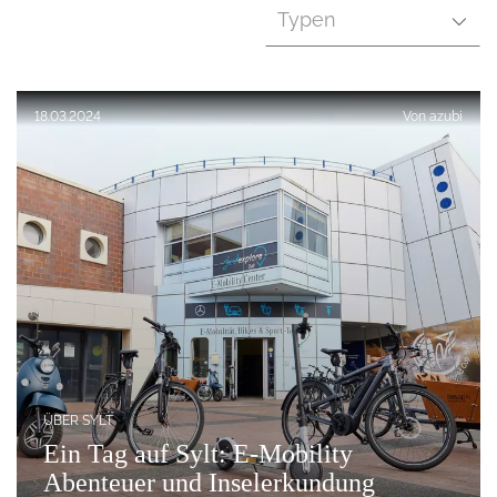
Typen
Veröffentlicht am:
18.03.2024
Von
azubi
ÜBER SYLT
Ein Tag auf Sylt: E-Mobility
Abenteuer und Inselerkundung