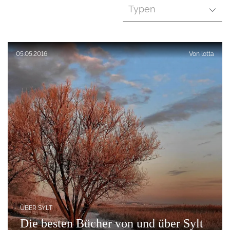
Typen
Veröffentlicht am:
05.05.2016
Von
lotta
ÜBER SYLT
Die besten Bücher von und über Sylt