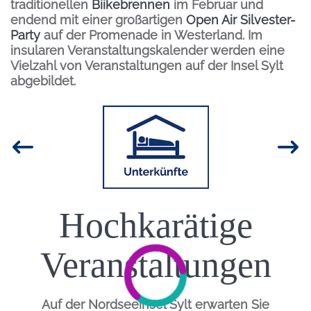
traditionellen
Biikebrennen
im Februar und
endend mit einer großartigen
Open Air Silvester-
Party
auf der Promenade in Westerland. Im
insularen Veranstaltungskalender werden eine
Vielzahl von Veranstaltungen auf der Insel Sylt
abgebildet.
Inhalt
Bild
Hochkarätige
Einleitung
Veranstaltungen
Auf der Nordseeinsel Sylt erwarten Sie