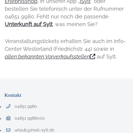
Erlebnisshop
, in unserer App „
iSylt
“ oder
bestellen Sie telefonisch unter der Rufnummer
04651 9980. Fehlt nur noch die passende
Unterkunft auf Sylt
, was meinen Sie?
Veranstaltungstickets erhalten Sie auch im Info-
Center Westerland (Friedrichstr. 44) sowie in
allen bekannten Vorverkaufsstellen
auf Sylt.
Kontakt
04651 9980
Telefonnummer: 0 4 6 5 1 9 9 8 0
04651 9986000
Faxnummer: 0 4 6 5 1 9 9 8 6 0 0 0
urlaub@insel-sylt.de
E-Mail Adresse: urlaub@insel-sylt.de