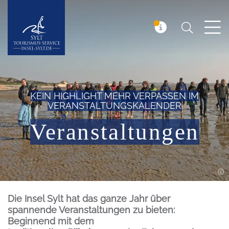
Suchen
Insel Sylt
MELDUNG
KEIN HIGHLIGHT MEHR VERPASSEN IM
VERANSTALTUNGSKALENDER
Veranstaltungen
Einleitung
Die Insel Sylt hat das ganze Jahr über
spannende Veranstaltungen zu bieten:
Beginnend mit dem