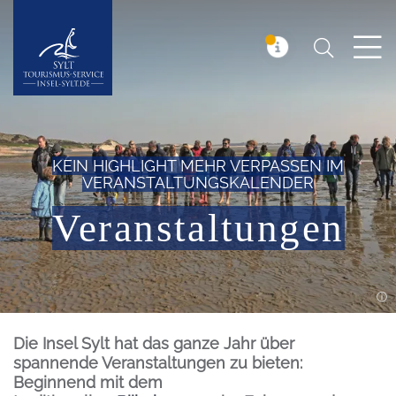
Suchen
Insel Sylt
MELDUNG
KEIN HIGHLIGHT MEHR VERPASSEN IM
VERANSTALTUNGSKALENDER
Veranstaltungen
Einleitung
Die Insel Sylt hat das ganze Jahr über
spannende Veranstaltungen zu bieten:
Beginnend mit dem