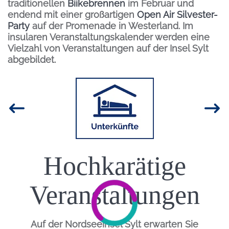
traditionellen
Biikebrennen
im Februar und
endend mit einer großartigen
Open Air Silvester-
Party
auf der Promenade in Westerland. Im
insularen Veranstaltungskalender werden eine
Vielzahl von Veranstaltungen auf der Insel Sylt
abgebildet.
Inhalt
Bild
Hochkarätige
Einleitung
Veranstaltungen
Auf der Nordseeinsel Sylt erwarten Sie