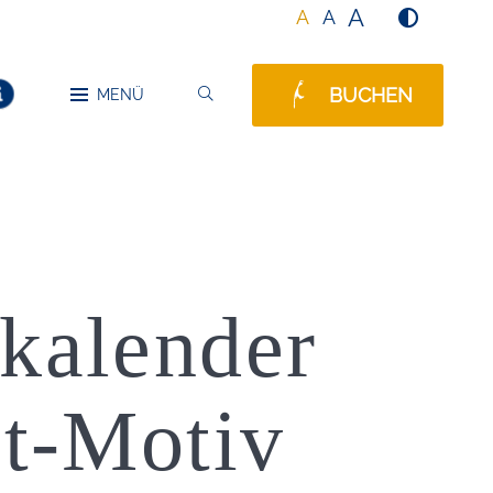
A
A
A
BUCHEN
SUCHEN
MENÜ
MELDUNGEN
kalender
lt-Motiv