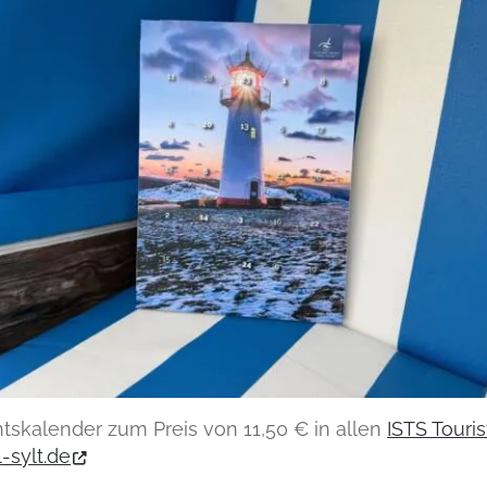
entskalender zum Preis von 11,50 € in allen
ISTS Touri
-sylt.de