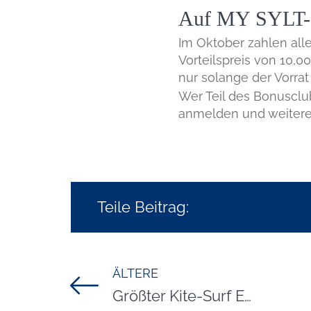
Auf MY SYLT-Cl
Im Oktober zahlen all
Vorteilspreis von 10,0
nur solange der Vorrat 
Wer Teil des Bonusclu
anmelden und weitere 
Teile Beitrag:
ÄLTERE
Titel für Beitrag
Größter Kite-Surf Event der Welt geht mit Siegerzeremonie zu Ende