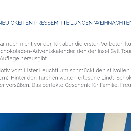
NEUIGKEITEN
PRESSEMITTEILUNGEN
WEIHNACHTE
 noch nicht vor der Tür, aber die ersten Vorboten kü
Schokoladen-Adventskalender, den der Insel Sylt Tou
er Auflage herausgibt.
-Motiv vom Lister Leuchtturm schmückt den stilvolle
8 cm). Hinter den Türchen warten erlesene Lindt-Sch
 versüßen. Das perfekte Geschenk für Familie, Freun