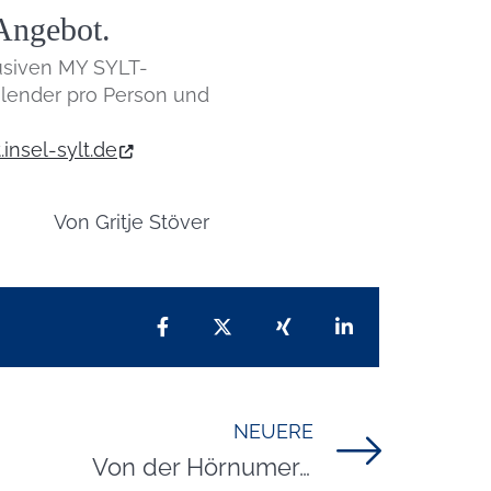
Angebot.
lusiven MY SYLT-
Kalender pro Person und
.insel-sylt.de
Von
Gritje Stöver
Teilen auf Facebook
Teilen auf X
Teilen auf Xing
Teilen auf Lin
NEUERE
Titel für Beitrag
Von der Hörnumer Odde bis zum Lister Ellenbogen