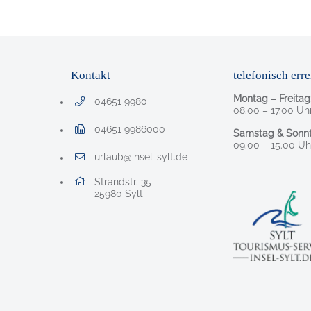
Kontakt
telefonisch erre
Montag – Freitag
04651 9980
Telefonnummer: 0 4 6 5 1 9 9 8 0
08.00 – 17.00 Uh
04651 9986000
Samstag & Sonnt
Faxnummer: 0 4 6 5 1 9 9 8 6 0 0 0
09.00 – 15.00 Uh
urlaub@insel-sylt.de
E-Mail Adresse: urlaub@insel-sylt.de
Adresse:
Strandstr. 35
, 2 5 9 8 0
25980
Sylt