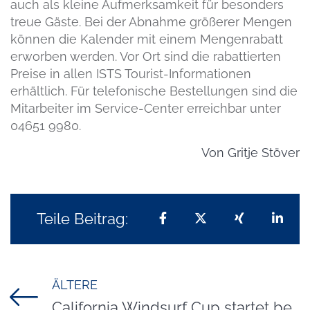
auch als kleine Aufmerksamkeit für besonders
treue Gäste. Bei der Abnahme größerer Mengen
können die Kalender mit einem Mengenrabatt
erworben werden. Vor Ort sind die rabattierten
Preise in allen ISTS Tourist-Informationen
erhältlich. Für telefonische Bestellungen sind die
Mitarbeiter im Service-Center erreichbar unter
04651 9980.
Von
Gritje Stöver
Teile Beitrag:
Teilen auf Facebook
Teilen auf X
Teilen auf 
Teil
ÄLTERE
Titel für Beitrag
California Windsurf Cup startet bei Summer Opening Sylt