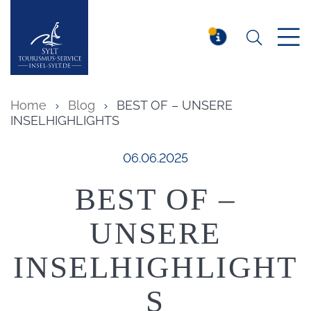
Suchen
Insel Sylt
MELDUNG
Home
Blog
BEST OF – UNSERE
INSELHIGHLIGHTS
Veröffentlicht am:
06.06.2025
BEST OF –
UNSERE
INSELHIGHLIGHT
S