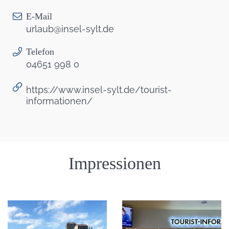
E-Mail
urlaub@insel-sylt.de
Telefon
04651 998 0
https://www.insel-sylt.de/tourist-
informationen/
Einleitung
Impressionen