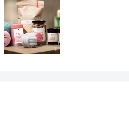
Bild in Lightbox öffnen
Nach Oben
Kontakt
04651 9980
Telefonnummer: 0 4 6 5 1 9 9 8 0
04651 9986000
Faxnummer: 0 4 6 5 1 9 9 8 6 0 0 0
urlaub@insel-sylt.de
E-Mail Adresse: urlaub@insel-sylt.de