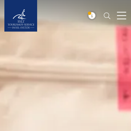
Suchen
Insel Sylt
MELDUNG