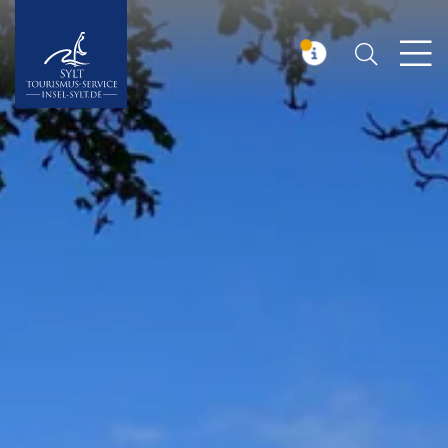
Suchen
Insel Sylt
MELDUNG