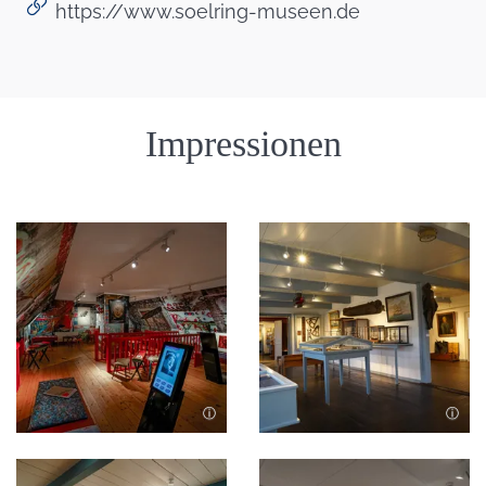
https://www.soelring-museen.de
Einleitung
Impressionen
Bild in Lightbox öffnen
Bild in Lightbox öffnen