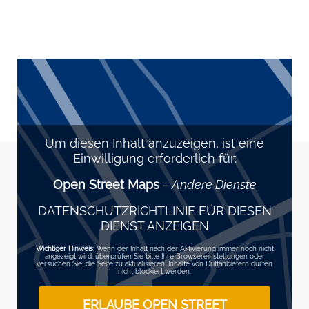
Um diesen Inhalt anzuzeigen, ist eine
Einwilligung erforderlich für:
Open Street Maps
-
Andere Dienste
DATENSCHUTZRICHTLINIE FÜR DIESEN
DIENST ANZEIGEN
Wichtiger Hinweis:
Wenn der Inhalt nach der Aktivierung immer noch nicht
angezeigt wird, überprüfen Sie bitte Ihre Browsereinstellungen oder
versuchen Sie, die Seite zu aktualisieren. Inhalte von Drittanbietern dürfen
nicht blockiert werden.
ERLAUBE OPEN STREET