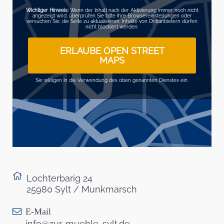
Wichtiger Hinweis:
Wenn der Inhalt nach der Aktivierung immer noch nicht
angezeigt wird, überprüfen Sie bitte Ihre Browsereinstellungen oder
versuchen Sie, die Seite zu aktualisieren. Inhalte von Drittanbietern dürfen
nicht blockiert werden.
ERLAUBE OPEN STREET
MAPS
Sie willigen in die Verwendung des oben genannten Dienstes ein.
Lochterbarig 24
25980 Sylt / Munkmarsch
E-Mail
info@zur-muehle-sylt.de