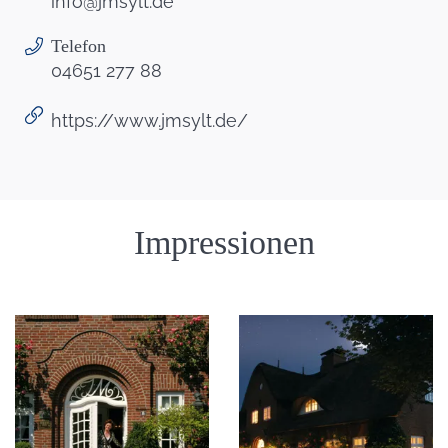
info@jmsylt.de
Telefon
04651 277 88
https://www.jmsylt.de/
Einleitung
Impressionen