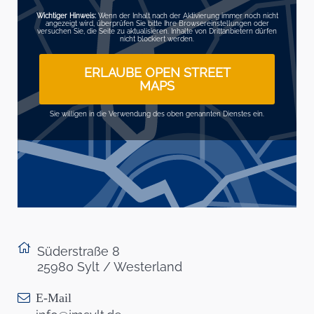
Wichtiger Hinweis:
Wenn der Inhalt nach der Aktivierung immer noch nicht
angezeigt wird, überprüfen Sie bitte Ihre Browsereinstellungen oder
versuchen Sie, die Seite zu aktualisieren. Inhalte von Drittanbietern dürfen
nicht blockiert werden.
ERLAUBE OPEN STREET
MAPS
Sie willigen in die Verwendung des oben genannten Dienstes ein.
Süderstraße 8
25980 Sylt / Westerland
E-Mail