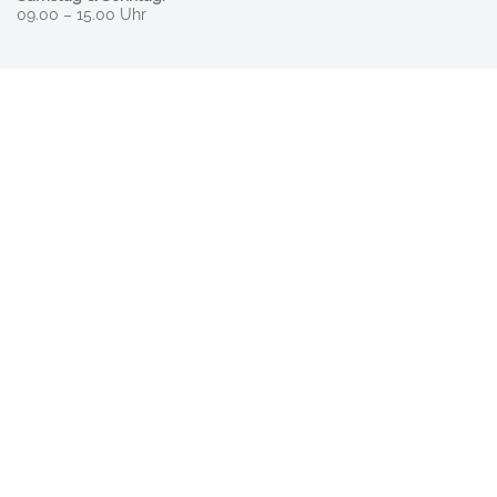
09.00 – 15.00 Uhr
Nach Oben
ISTS GmbH
Jobs beim ISTS
Intranet
Vermieter-Service
Presse
Barrierefreiheit