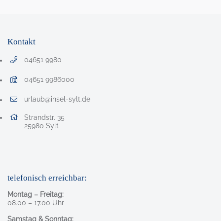
Kontakt
04651 9980
Telefonnummer: 0 4 6 5 1 9 9 8 0
04651 9986000
Faxnummer: 0 4 6 5 1 9 9 8 6 0 0 0
urlaub@insel-sylt.de
E-Mail Adresse: urlaub@insel-sylt.de
Adresse:
Strandstr. 35
, 2 5 9 8 0
25980
Sylt
telefonisch erreichbar:
Montag – Freitag:
08.00 – 17.00 Uhr
Samstag & Sonntag: