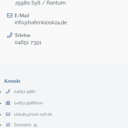
25980 Sylt / Rantum
E-Mail
info@hafenkiosk24.de
Telefon
04651 7391
Kontakt
04651 9980
Telefonnummer: 0 4 6 5 1 9 9 8 0
04651 9986000
Faxnummer: 0 4 6 5 1 9 9 8 6 0 0 0
urlaub@insel-sylt.de
E-Mail Adresse: urlaub@insel-sylt.de
Adresse:
Strandstr. 35