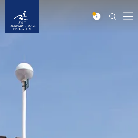
Suchen
Insel Sylt
MELDUNG