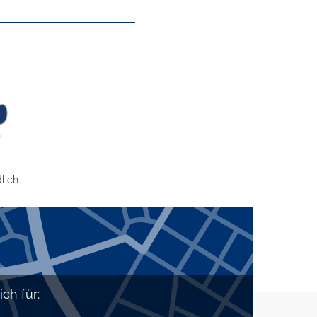
reundlich
lich
ch für: