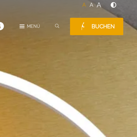
A
A
A
BUCHEN
SUCHEN
MENÜ
MELDUNGEN