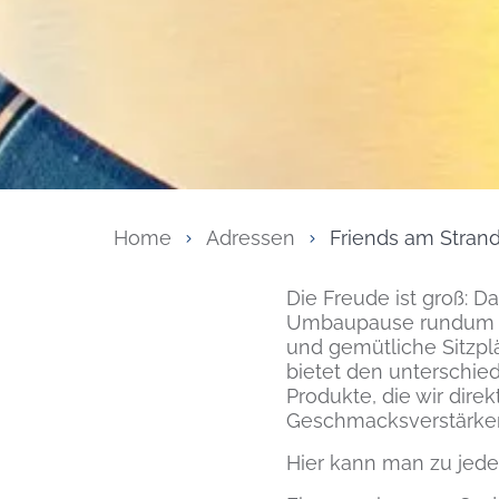
Home
Adressen
Friends am Stran
Inhalt
Die Freude ist groß: D
Umbaupause rundum ern
und gemütliche Sitzpl
bietet den unterschied
Produkte, die wir dire
Geschmacksverstärker
Hier kann man zu jede