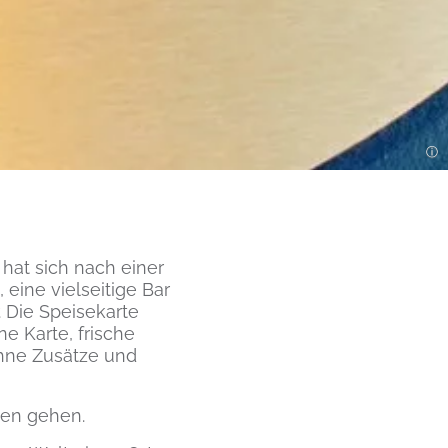
 hat sich nach einer
eine vielseitige Bar
 Die Speisekarte
e Karte, frische
ohne Zusätze und
sen gehen.