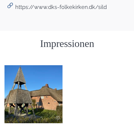
https://www.dks-folkekirken.dk/sild
Einleitung
Impressionen
Bild in Lightbox öffnen