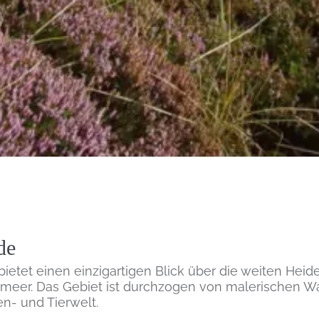
de
ietet einen einzigartigen Blick über die weiten Hei
nmeer. Das Gebiet ist durchzogen von malerischen
en- und Tierwelt.