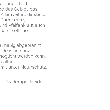
idelandschaft
e das Gebiet, das
tenvielfalt darstellt,
Krähenbeere,
und Pfeifenkraut auch
ßerst seltene
gelmäßig abgebrannt
ide ist in ganz
rmöglicht werden kann.
 aller
mit unter Naturschutz,
die Braderuper Heide