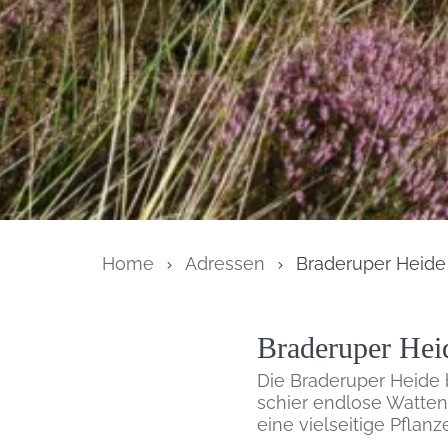
Home
Adressen
Braderuper Heide
Inhalt
Braderuper Hei
Die Braderuper Heide b
schier endlose Watte
eine vielseitige Pflanz