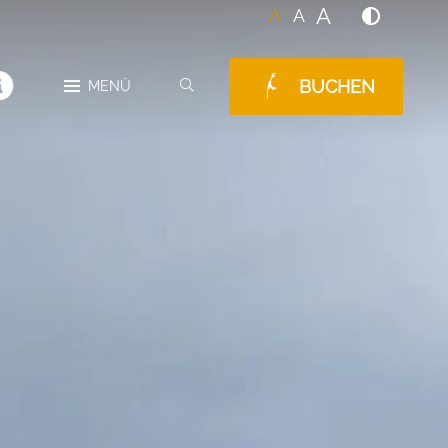
A
A
A
BUCHEN
SUCHEN
MENÜ
MELDUNGEN