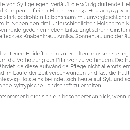
e von Sylt gelegen, verläuft die würzig duftende He
 Kampen auf einer Fläche von 137 Hektar. 1979 wurd
d stark bedrohten Lebensraum mit unvergleichlicher Ar
tellt. Neben den drei unterschiedlichen Heidearten 
enheide gedeihen neben Erika, Englischem Ginster 
flecktes Knabenkraut, Arnika, Sonnentau und der äu
 seltenen Heideflächen zu erhalten, müssen sie re
m die Verholzung der Pflanzen zu verhindern. Die He
ährdet, da diese aufwändige Pflege nicht allerorts e
d im Laufe der Zeit verschwunden und fast die Hälfte
leswig-Holsteins befindet sich heute auf Sylt und so
de sylttypische Landschaft zu erhalten.
tsommer bietet sich ein besonderer Anblick, wenn 
.