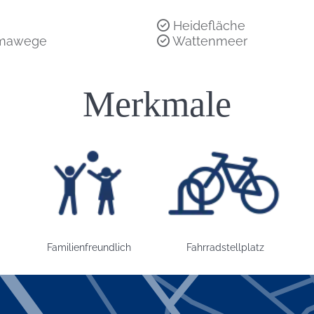
Heidefläche
amawege
Wattenmeer
Einleitung
Merkmale
Bild: Familienfreundlich
Bild: Fahrradstellplatz
B
Familienfreundlich
Fahrradstellplatz