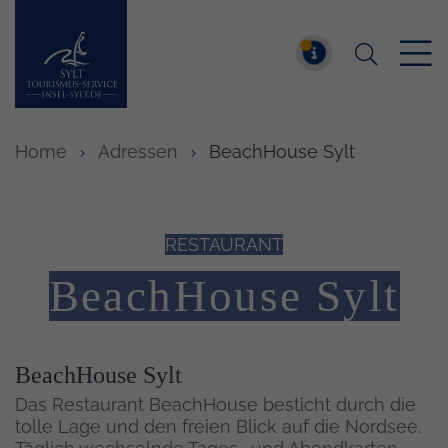
Suchen
Insel Sylt
MELDUNG
Home
Adressen
BeachHouse Sylt
RESTAURANT
BeachHouse Sylt
Inhalt
BeachHouse Sylt
Das Restaurant BeachHouse besticht durch die
tolle Lage und den freien Blick auf die Nordsee.