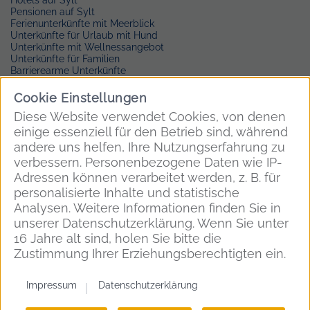
Hotels auf Sylt
Pensionen auf Sylt
Ferienunterkünfte mit Meerblick
Unterkünfte für Urlaub mit Hund
Unterkünfte mit Wellnessangebot
Unterkünfte für Familien
Barrierearme Unterkünfte
Unterkünfte in Westerland
Ferienwohnungen in Westerland
Cookie Einstellungen
Unterkünfte in Kampen
Diese Website verwendet Cookies, von denen
Unterkünfte in Keitum
Unterkünfte in Hörnum
einige essenziell für den Betrieb sind, während
Unterkünfte in Rantum
andere uns helfen, Ihre Nutzungserfahrung zu
Unterkünfte in Morsum
verbessern. Personenbezogene Daten wie IP-
Unterkünfte in Tinnum
Adressen können verarbeitet werden, z. B. für
Unterkünfte in Archsum
Unterkünfte in Munkmarsch
personalisierte Inhalte und statistische
Analysen. Weitere Informationen finden Sie in
Facebook
Instagram
unserer Datenschutzerklärung. Wenn Sie unter
16 Jahre alt sind, holen Sie bitte die
Impressum
Datenschutz
Zustimmung Ihrer Erziehungsberechtigten ein.
Vertrag widerrufen
Cookies
Impressum
Datenschutzerklärung
© 2026 Insel Sylt.
Alle Rechte vorbehalten.