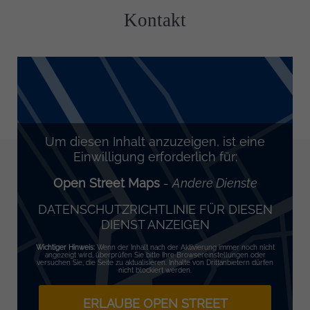
Kontakt
Um diesen Inhalt anzuzeigen, ist eine
Einwilligung erforderlich für:
Open Street Maps
-
Andere Dienste
DATENSCHUTZRICHTLINIE FÜR DIESEN
DIENST ANZEIGEN
Wichtiger Hinweis:
Wenn der Inhalt nach der Aktivierung immer noch nicht
angezeigt wird, überprüfen Sie bitte Ihre Browsereinstellungen oder
versuchen Sie, die Seite zu aktualisieren. Inhalte von Drittanbietern dürfen
nicht blockiert werden.
ERLAUBE OPEN STREET