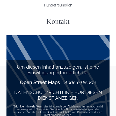
Hundefreundlich
Kontakt
Um diesen Inhalt anzuzeigen, ist eine
Einwilligung erforderlich für:
Open Street Maps
-
Andere Dienste
DATENSCHUTZRICHTLINIE FÜR DIESEN
DIENST ANZEIGEN
Wichtiger Hinweis:
Wenn der Inhalt nach der Aktivierung immer noch nicht
angezeigt wird, überprüfen Sie bitte Ihre Browsereinstellungen oder
versuchen Sie, die Seite zu aktualisieren. Inhalte von Drittanbietern dürfen
nicht blockiert werden.