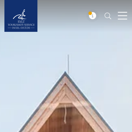
Suchen
Insel Sylt
MELDUNG