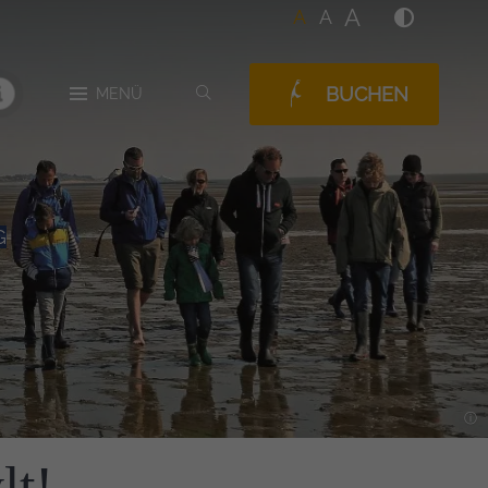
A
A
A
BUCHEN
SUCHEN
MENÜ
MELDUNGEN
G
lt!