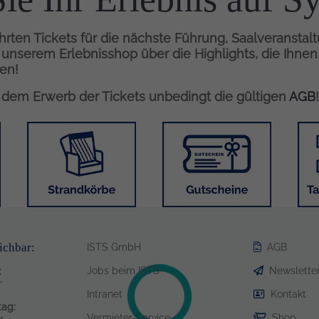
hrten Tickets für die nächste Führung, Saalveranstal
n unserem Erlebnisshop über die Highlights, die Ihne
en!
r dem Erwerb der Tickets unbedingt die gültigen
AGB
!
Bild
Bild
Bild
ichbar:
ISTS GmbH
AGB
Jobs beim ISTS
Newslette
:
r
Intranet
Kontakt
ag:
Vermieter-Service
Shop