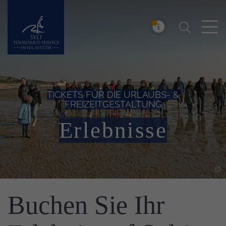
Suchen
Insel Sylt
MELDUNG
TICKETS FÜR DIE URLAUBS- &
FREIZEITGESTALTUNG
Erlebnisse
Einleitung
Buchen Sie Ihr