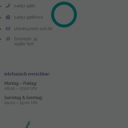
04651 9980
Telefonnummer: 0 4 6 5 1 9 9 8 0
04651 9986000
Faxnummer: 0 4 6 5 1 9 9 8 6 0 0 0
urlaub@insel-sylt.de
E-Mail Adresse: urlaub@insel-sylt.de
Adresse:
Strandstr. 35
, 2 5 9 8 0
25980
Sylt
telefonisch erreichbar:
Montag – Freitag:
08.00 – 17.00 Uhr
Samstag & Sonntag:
09.00 – 15.00 Uhr