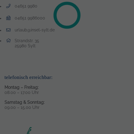
04651 9980
Telefonnummer: 0 4 6 5 1 9 9 8 0
04651 9986000
Faxnummer: 0 4 6 5 1 9 9 8 6 0 0 0
urlaub@insel-sylt.de
E-Mail Adresse: urlaub@insel-sylt.de
Adresse:
Strandstr. 35
, 2 5 9 8 0
25980
Sylt
telefonisch erreichbar:
Montag – Freitag:
08.00 – 17.00 Uhr
Samstag & Sonntag:
09.00 – 15.00 Uhr