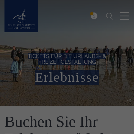
Suchen
Insel Sylt
MELDUNG
TICKETS FÜR DIE URLAUBS- &
FREIZEITGESTALTUNG
Erlebnisse
Einleitung
Buchen Sie Ihr