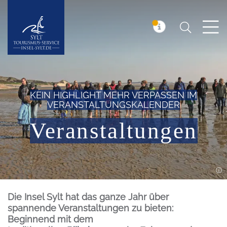
Suchen
Insel Sylt
MELDUNG
KEIN HIGHLIGHT MEHR VERPASSEN IM
VERANSTALTUNGSKALENDER
Veranstaltungen
Einleitung
Die Insel Sylt hat das ganze Jahr über
spannende Veranstaltungen zu bieten:
Beginnend mit dem