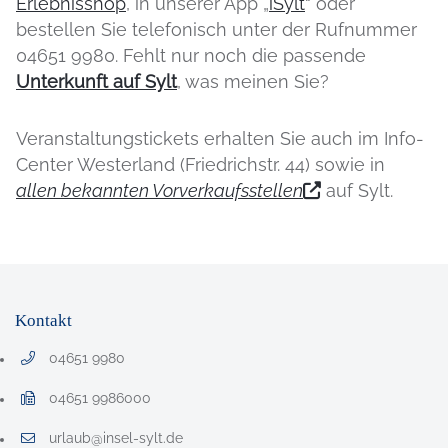
Erlebnisshop
, in unserer App „
iSylt
“ oder
bestellen Sie telefonisch unter der Rufnummer
04651 9980. Fehlt nur noch die passende
Unterkunft auf Sylt
, was meinen Sie?
Veranstaltungstickets erhalten Sie auch im Info-
Center Westerland (Friedrichstr. 44) sowie in
allen bekannten Vorverkaufsstellen
auf Sylt.
Kontakt
04651 9980
Telefonnummer: 0 4 6 5 1 9 9 8 0
04651 9986000
Faxnummer: 0 4 6 5 1 9 9 8 6 0 0 0
urlaub@insel-sylt.de
E-Mail Adresse: urlaub@insel-sylt.de