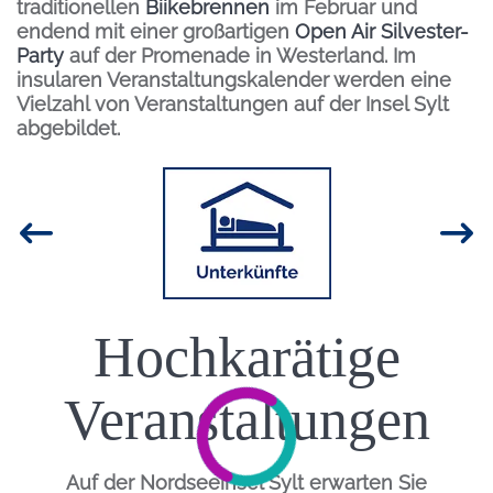
traditionellen
Biikebrennen
im Februar und
endend mit einer großartigen
Open Air Silvester-
Party
auf der Promenade in Westerland. Im
insularen Veranstaltungskalender werden eine
Vielzahl von Veranstaltungen auf der Insel Sylt
abgebildet.
Inhalt
Bild
Hochkarätige
Einleitung
Veranstaltungen
Auf der Nordseeinsel Sylt erwarten Sie