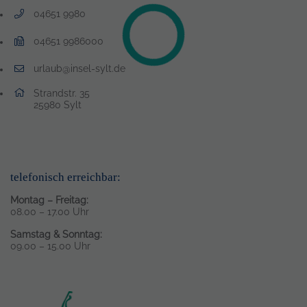
04651 9980
Telefonnummer: 0 4 6 5 1 9 9 8 0
04651 9986000
Faxnummer: 0 4 6 5 1 9 9 8 6 0 0 0
urlaub@insel-sylt.de
E-Mail Adresse: urlaub@insel-sylt.de
Adresse:
Strandstr. 35
, 2 5 9 8 0
25980
Sylt
telefonisch erreichbar:
Montag – Freitag:
08.00 – 17.00 Uhr
Samstag & Sonntag:
09.00 – 15.00 Uhr