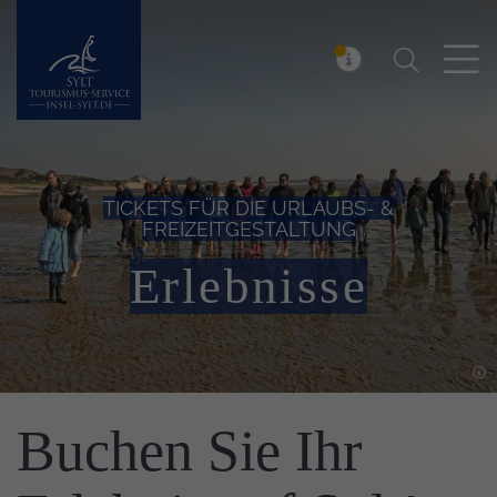
Suchen
Insel Sylt
MELDUNG
TICKETS FÜR DIE URLAUBS- &
FREIZEITGESTALTUNG
Erlebnisse
Einleitung
Buchen Sie Ihr