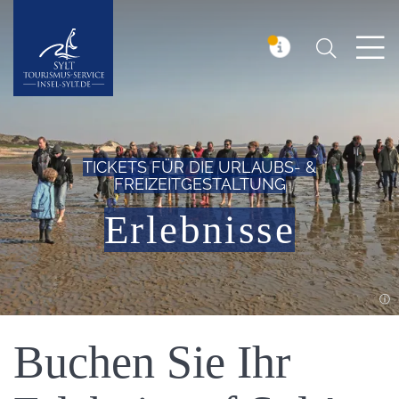
Suchen
Insel Sylt
MELDUNG
TICKETS FÜR DIE URLAUBS- &
FREIZEITGESTALTUNG
Erlebnisse
Einleitung
Buchen Sie Ihr