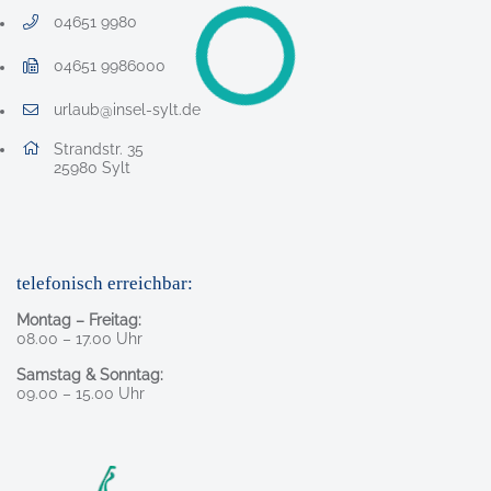
04651 9980
Telefonnummer: 0 4 6 5 1 9 9 8 0
04651 9986000
Faxnummer: 0 4 6 5 1 9 9 8 6 0 0 0
urlaub@insel-sylt.de
E-Mail Adresse: urlaub@insel-sylt.de
Adresse:
Strandstr. 35
, 2 5 9 8 0
25980
Sylt
telefonisch erreichbar:
Montag – Freitag:
08.00 – 17.00 Uhr
Samstag & Sonntag:
09.00 – 15.00 Uhr