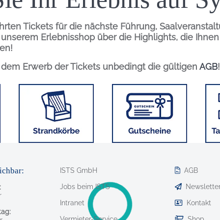
hrten Tickets für die nächste Führung, Saalveranstal
n unserem Erlebnisshop über die Highlights, die Ihne
en!
r dem Erwerb der Tickets unbedingt die gültigen
AGB
!
Bild
Bild
Bild
ichbar:
ISTS GmbH
AGB
Jobs beim ISTS
Newslette
:
r
Intranet
Kontakt
ag:
Vermieter-Service
Shop