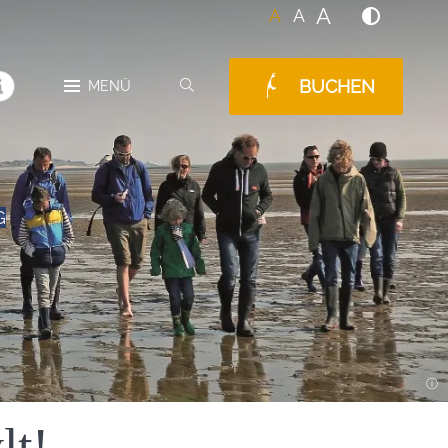
A
A
A
BUCHEN
SUCHEN
MENÜ
MELDUNGEN
G
lt!