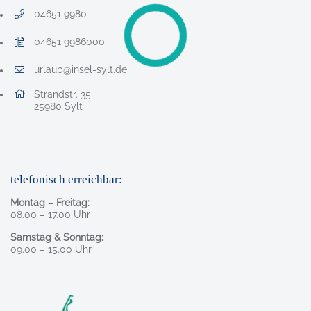
04651 9980
Telefonnummer: 0 4 6 5 1 9 9 8 0
04651 9986000
Faxnummer: 0 4 6 5 1 9 9 8 6 0 0 0
urlaub@insel-sylt.de
E-Mail Adresse: urlaub@insel-sylt.de
Adresse:
Strandstr. 35
, 2 5 9 8 0
25980
Sylt
telefonisch erreichbar:
Montag – Freitag:
08.00 – 17.00 Uhr
Samstag & Sonntag:
09.00 – 15.00 Uhr