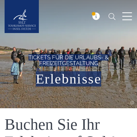
Suchen
Insel Sylt
MELDUNG
TICKETS FÜR DIE URLAUBS- &
FREIZEITGESTALTUNG
Erlebnisse
Einleitung
Buchen Sie Ihr