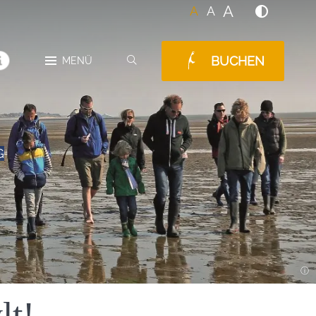
A
A
A
BUCHEN
SUCHEN
MENÜ
MELDUNGEN
G
lt!