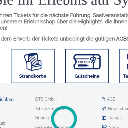
hrten Tickets für die nächste Führung, Saalveranstal
n unserem Erlebnisshop über die Highlights, die Ihne
en!
r dem Erwerb der Tickets unbedingt die gültigen
AGB
!
Bild
Bild
Bild
ichbar:
ISTS GmbH
AGB
Jobs beim ISTS
Newslette
:
r
Intranet
Kontakt
ag:
Vermieter-Service
Shop