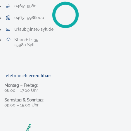
04651 9980
Telefonnummer: 0 4 6 5 1 9 9 8 0
04651 9986000
Faxnummer: 0 4 6 5 1 9 9 8 6 0 0 0
urlaub@insel-sylt.de
E-Mail Adresse: urlaub@insel-sylt.de
Adresse:
Strandstr. 35
, 2 5 9 8 0
25980
Sylt
telefonisch erreichbar:
Montag – Freitag:
08.00 – 17.00 Uhr
Samstag & Sonntag:
09.00 – 15.00 Uhr