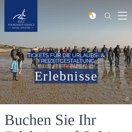
Suchen
Insel Sylt
MELDUNG
TICKETS FÜR DIE URLAUBS- &
FREIZEITGESTALTUNG
Erlebnisse
Einleitung
Buchen Sie Ihr