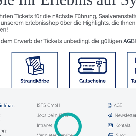
hrten Tickets für die nächste Führung, Saalveranstal
n unserem Erlebnisshop über die Highlights, die Ihne
en!
r dem Erwerb der Tickets unbedingt die gültigen
AGB
!
Bild
Bild
Bild
ichbar:
ISTS GmbH
AGB
Jobs beim ISTS
Newslette
:
r
Intranet
Kontakt
ag:
Vermieter-Service
Shop