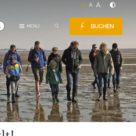
A
A
A
BUCHEN
SUCHEN
MENÜ
MELDUNGEN
G
lt!