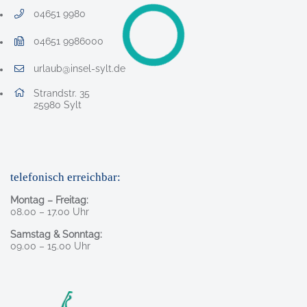
04651 9980
Telefonnummer: 0 4 6 5 1 9 9 8 0
04651 9986000
Faxnummer: 0 4 6 5 1 9 9 8 6 0 0 0
urlaub@insel-sylt.de
E-Mail Adresse: urlaub@insel-sylt.de
Adresse:
Strandstr. 35
, 2 5 9 8 0
25980
Sylt
telefonisch erreichbar:
Montag – Freitag:
08.00 – 17.00 Uhr
Samstag & Sonntag:
09.00 – 15.00 Uhr