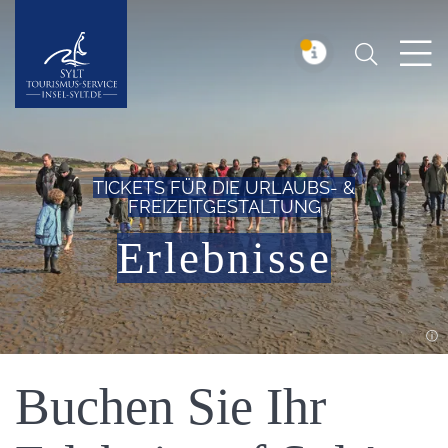
Suchen
Insel Sylt
MELDUNG
TICKETS FÜR DIE URLAUBS- &
FREIZEITGESTALTUNG
Erlebnisse
Einleitung
Buchen Sie Ihr