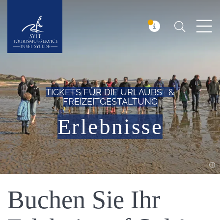
Suchen
Insel Sylt
MELDUNG
TICKETS FÜR DIE URLAUBS- &
FREIZEITGESTALTUNG
Erlebnisse
Einleitung
Buchen Sie Ihr