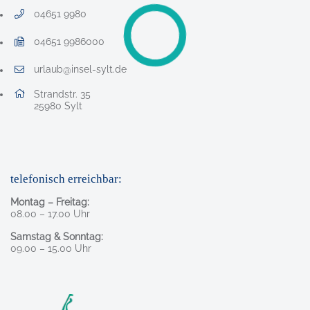
04651 9980
Telefonnummer: 0 4 6 5 1 9 9 8 0
04651 9986000
Faxnummer: 0 4 6 5 1 9 9 8 6 0 0 0
urlaub@insel-sylt.de
E-Mail Adresse: urlaub@insel-sylt.de
Adresse:
Strandstr. 35
, 2 5 9 8 0
25980
Sylt
telefonisch erreichbar:
Montag – Freitag:
08.00 – 17.00 Uhr
Samstag & Sonntag:
09.00 – 15.00 Uhr